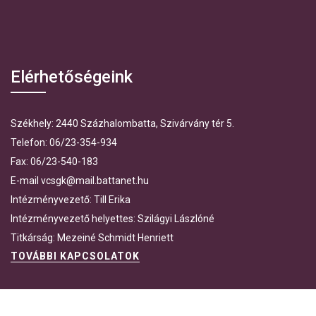
Elérhetőségeink
Székhely: 2440 Százhalombatta, Szivárvány tér 5.
Telefon: 06/23-354-934
Fax: 06/23-540-183
E-mail vcsgk@mail.battanet.hu
Intézményvezető: Till Erika
Intézményvezető helyettes: Szilágyi Lászlóné
Titkárság: Mezeiné Schmidt Henriett
TOVÁBBI KAPCSOLATOK
A Városi Családsegítő És Gondozási